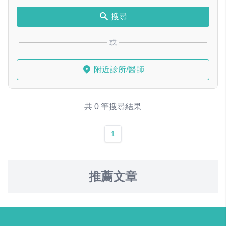
搜尋
或
附近診所/醫師
共 0 筆搜尋結果
1
推薦文章