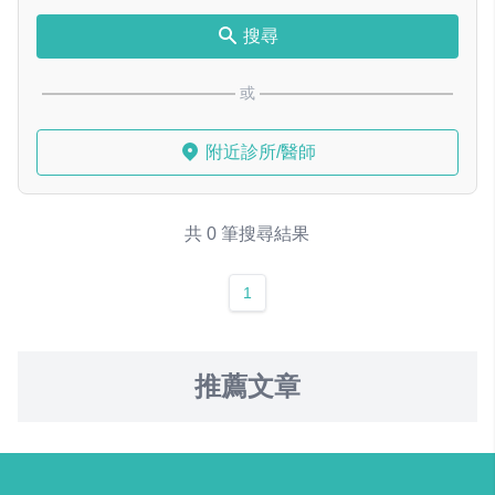
搜尋
或
附近診所/醫師
共 0 筆搜尋結果
1
推薦文章