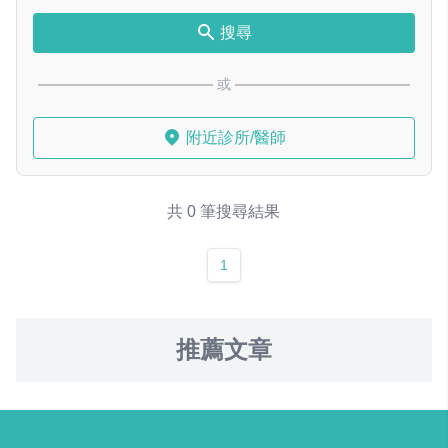
搜尋
或
附近診所/醫師
共 0 筆搜尋結果
1
推薦文章