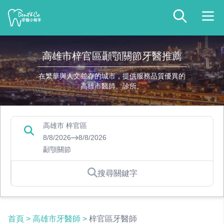
高雄市梓官區顳顎關節牙醫推薦
在繁華與人文並存的城市，提供服務品質優異的
高雄市醫師、診所。
高雄市 梓官區
8/8/2026
8/8/2026
顳顎關節
搜尋關鍵字
首頁
>
高雄市牙醫師
>
梓官區牙醫師