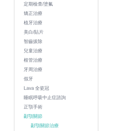
定期檢查/塗氟
矯正治療
植牙治療
美白/貼片
智齒拔除
兒童治療
根管治療
牙周治療
假牙
Lava 全瓷冠
睡眠呼吸中止症諮詢
正顎手術
顳顎關節
顳顎關節治療