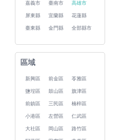
嘉義市
臺南市
高雄市
屏東縣
宜蘭縣
花蓮縣
臺東縣
金門縣
全部縣市
區域
新興區
前金區
苓雅區
鹽埕區
鼓山區
旗津區
前鎮區
三民區
楠梓區
小港區
左營區
仁武區
大社區
岡山區
路竹區