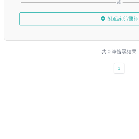
或
附近診所/醫師
共 0 筆搜尋結果
1