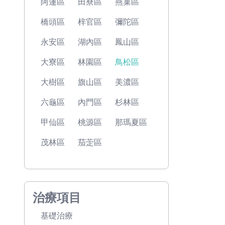
阿蓮區
田寮區
燕巢區
橋頭區
梓官區
彌陀區
永安區
湖內區
鳳山區
大寮區
林園區
鳥松區
大樹區
旗山區
美濃區
六龜區
內門區
杉林區
甲仙區
桃源區
那瑪夏區
茂林區
茄萣區
治療項目
基礎治療