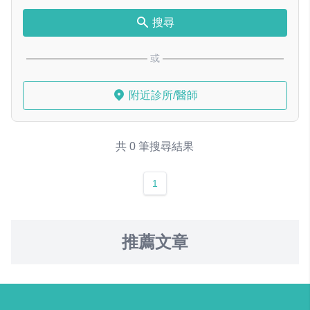
搜尋
或
附近診所/醫師
共 0 筆搜尋結果
1
推薦文章