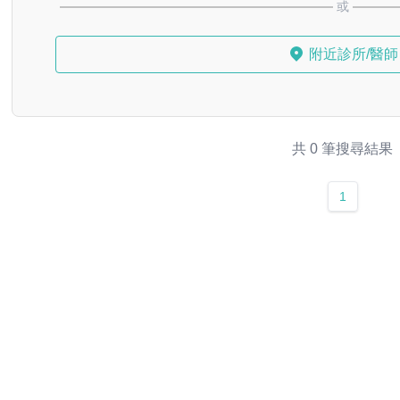
或
附近診所/醫師
共 0 筆搜尋結果
1