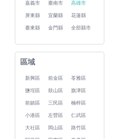
嘉義市
臺南市
高雄市
屏東縣
宜蘭縣
花蓮縣
臺東縣
金門縣
全部縣市
區域
新興區
前金區
苓雅區
鹽埕區
鼓山區
旗津區
前鎮區
三民區
楠梓區
小港區
左營區
仁武區
大社區
岡山區
路竹區