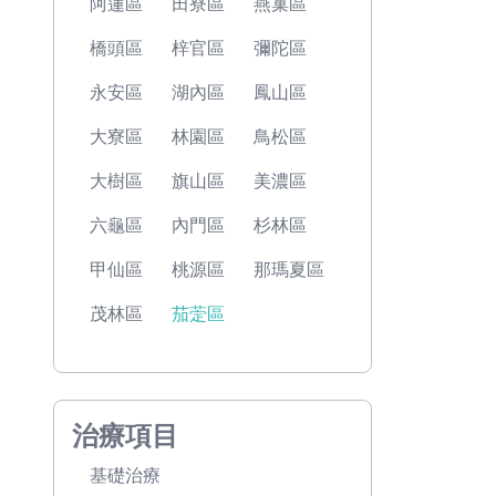
阿蓮區
田寮區
燕巢區
橋頭區
梓官區
彌陀區
永安區
湖內區
鳳山區
大寮區
林園區
鳥松區
大樹區
旗山區
美濃區
六龜區
內門區
杉林區
甲仙區
桃源區
那瑪夏區
茂林區
茄萣區
治療項目
基礎治療