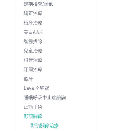
定期檢查/塗氟
矯正治療
植牙治療
美白/貼片
智齒拔除
兒童治療
根管治療
牙周治療
假牙
Lava 全瓷冠
睡眠呼吸中止症諮詢
正顎手術
顳顎關節
顳顎關節治療