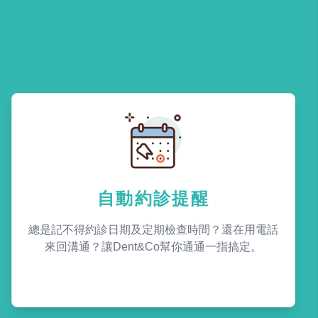
自動約診提醒
總是記不得約診日期及定期檢查時間？還在用電話
來回溝通？讓Dent&Co幫你通通一指搞定。