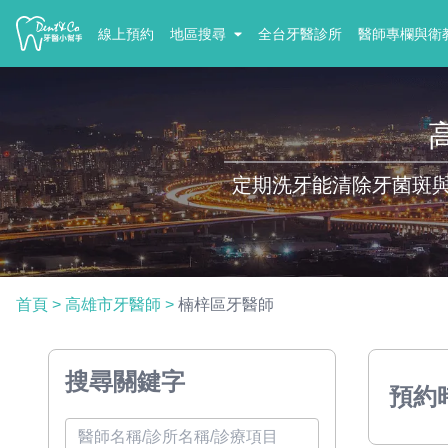
線上預約
地區搜尋
全台牙醫診所
醫師專欄與衛
定期洗牙能清除牙菌斑
首頁
>
高雄市牙醫師
>
楠梓區牙醫師
搜尋關鍵字
預約