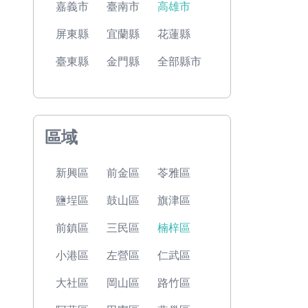
嘉義市
臺南市
高雄市
屏東縣
宜蘭縣
花蓮縣
臺東縣
金門縣
全部縣市
區域
新興區
前金區
苓雅區
鹽埕區
鼓山區
旗津區
前鎮區
三民區
楠梓區
小港區
左營區
仁武區
大社區
岡山區
路竹區