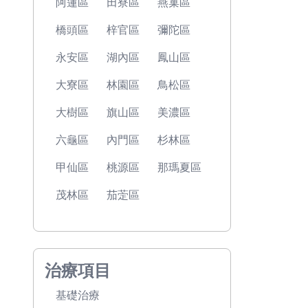
阿蓮區
田寮區
燕巢區
橋頭區
梓官區
彌陀區
永安區
湖內區
鳳山區
大寮區
林園區
鳥松區
大樹區
旗山區
美濃區
六龜區
內門區
杉林區
甲仙區
桃源區
那瑪夏區
茂林區
茄萣區
治療項目
基礎治療