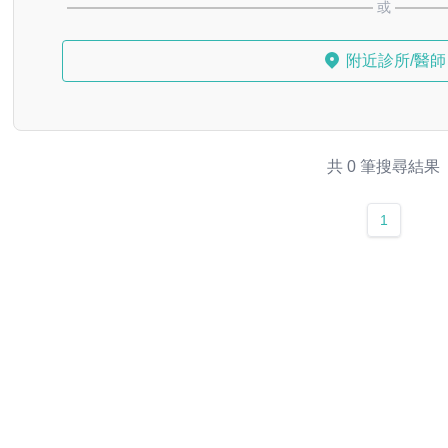
或
附近診所/醫師
共 0 筆搜尋結果
1