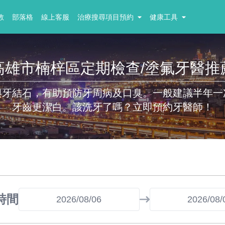
教
部落格
線上客服
治療搜尋項目預約
健康工具
高雄市楠梓區定期檢查/塗氟牙醫推
與牙結石，有助預防牙周病及口臭。一般建議半年一
牙齒更潔白。該洗牙了嗎？立即預約牙醫師！
時間