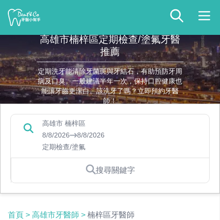
高雄市楠梓區定期檢查/塗氟牙醫
推薦
定期洗牙能清除牙菌斑與牙結石，有助預防牙周
病及口臭。一般建議半年一次，保持口腔健康也
能讓牙齒更潔白。該洗牙了嗎？立即預約牙醫
師！
高雄市 楠梓區
8/8/2026
8/8/2026
定期檢查/塗氟
搜尋關鍵字
首頁
>
高雄市牙醫師
>
楠梓區牙醫師