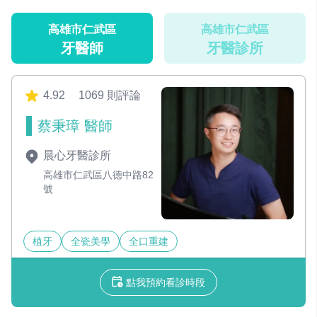
高雄市仁武區
高雄市仁武區
牙醫師
牙醫診所
4.92
1069 則評論
蔡秉璋 醫師
晨心牙醫診所
高雄市仁武區八德中路82
號
植牙
全瓷美學
全口重建
點我預約看診時段