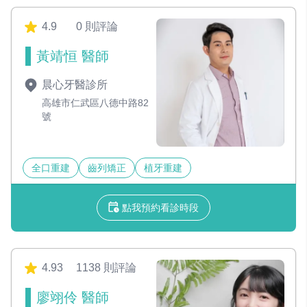
4.9
0 則評論
黃靖恒 醫師
晨心牙醫診所
高雄市仁武區八德中路82
號
全口重建
齒列矯正
植牙重建
點我預約看診時段
4.93
1138 則評論
廖翊伶 醫師