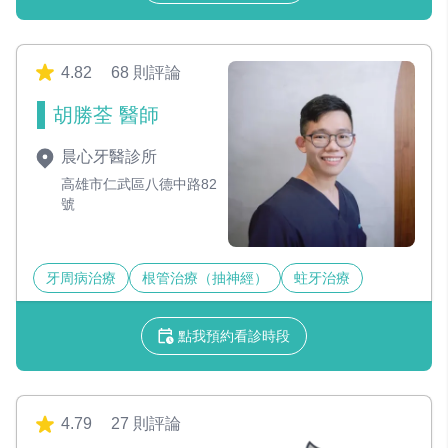
4.82
68 則評論
胡勝荃 醫師
晨心牙醫診所
高雄市仁武區八德中路82
號
牙周病治療
根管治療（抽神經）
蛀牙治療
點我預約看診時段
4.79
27 則評論