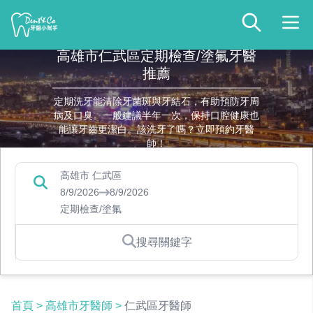
高雄市仁武區定期檢查/塗氟牙醫
推薦
定期洗牙能清除牙菌斑與牙結石，有助預防牙周
病及口臭。一般建議半年一次，保持口腔健康也
能讓牙齒更潔白。該洗牙了嗎？立即預約牙醫
師！
高雄市 仁武區
8/9/2026
8/9/2026
定期檢查/塗氟
搜尋關鍵字
首頁
>
高雄市牙醫師
>
仁武區牙醫師