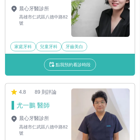
晨心牙醫診所
高雄市仁武區八德中路82
號
家庭牙科
兒童牙科
牙齒美白
點我預約看診時段
4.8
89 則評論
尤一鵬 醫師
晨心牙醫診所
高雄市仁武區八德中路82
號