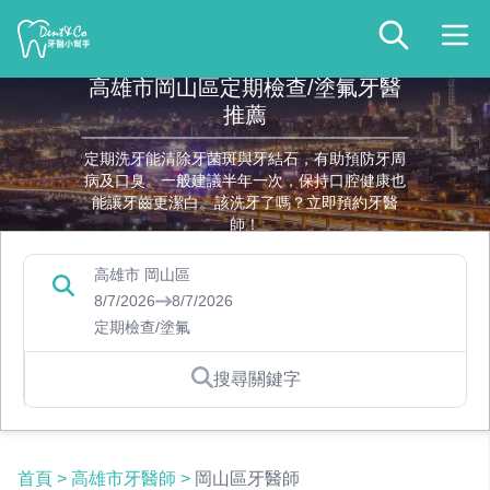
高雄市岡山區定期檢查/塗氟牙醫
推薦
定期洗牙能清除牙菌斑與牙結石，有助預防牙周
病及口臭。一般建議半年一次，保持口腔健康也
能讓牙齒更潔白。該洗牙了嗎？立即預約牙醫
師！
高雄市 岡山區
8/7/2026
8/7/2026
定期檢查/塗氟
搜尋關鍵字
首頁
>
高雄市牙醫師
>
岡山區牙醫師