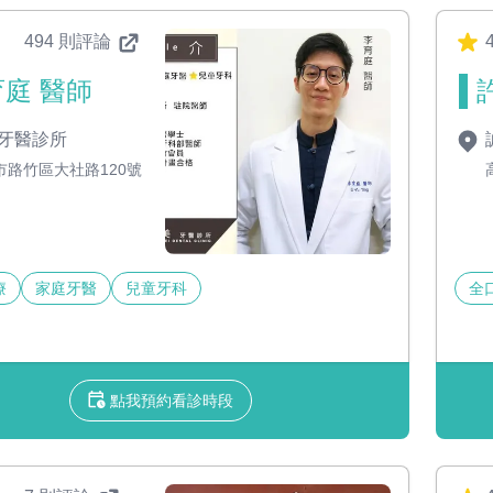
494 則評論
4
庭 醫師
牙醫診所
市路竹區大社路120號
療
家庭牙醫
兒童牙科
全
點我預約看診時段