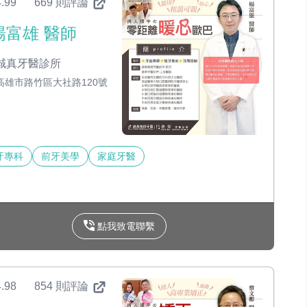
.99
669 則評論
楊富雄 醫師
誠真牙醫診所
高雄市路竹區大社路120號
牙專科
前牙美學
家庭牙醫
點我致電聯繫
.98
854 則評論