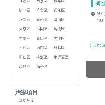
阿蓮區
田寮區
燕巢區
柯進
橋頭區
梓官區
彌陀區
誠真
永安區
湖內區
鳳山區
高雄
大寮區
林園區
鳥松區
大樹區
旗山區
美濃區
根管治
六龜區
內門區
杉林區
甲仙區
桃源區
那瑪夏區
茂林區
茄萣區
治療項目
基礎治療