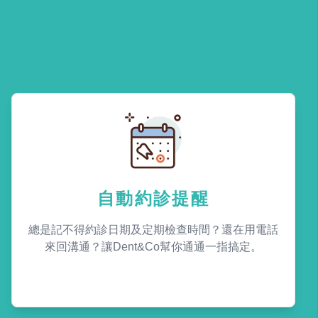
自動約診提醒
總是記不得約診日期及定期檢查時間？還在用電話
來回溝通？讓Dent&Co幫你通通一指搞定。