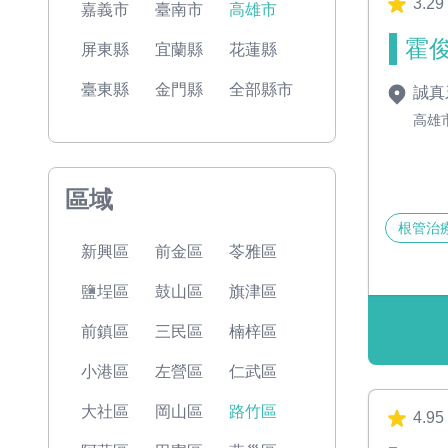
3.29
嘉義市
臺南市
高雄市
霍俊
屏東縣
宜蘭縣
花蓮縣
臺東縣
金門縣
全部縣市
誠真
高雄
區域
根管治
新興區
前金區
苓雅區
鹽埕區
鼓山區
旗津區
前鎮區
三民區
楠梓區
小港區
左營區
仁武區
大社區
岡山區
路竹區
4.95