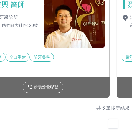
興 醫師
牙醫診所
市路竹區大社路120號
療
全口重建
前牙美學
齒
點我致電聯繫
共 6 筆搜尋結果
1