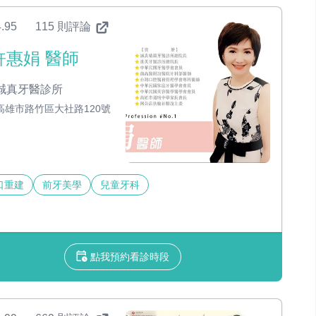
.95
115 則評論
許惠娟 醫師
誠真牙醫診所
高雄市路竹區大社路120號
口重建
前牙美學
兒童牙科
點我預約看診時段