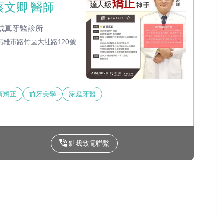
蔡文卿 醫師
誠真牙醫診所
高雄市路竹區大社路120號
顎矯正
前牙美學
家庭牙醫
點我致電聯繫