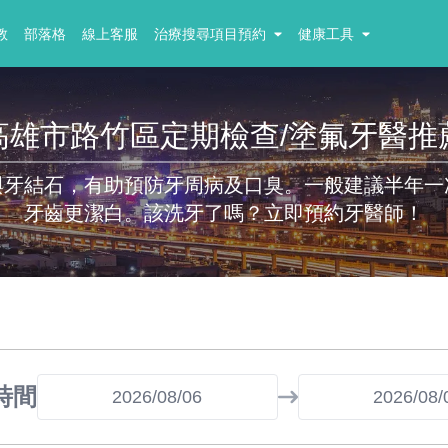
教
部落格
線上客服
治療搜尋項目預約
健康工具
高雄市路竹區定期檢查/塗氟牙醫推
與牙結石，有助預防牙周病及口臭。一般建議半年一
牙齒更潔白。該洗牙了嗎？立即預約牙醫師！
時間