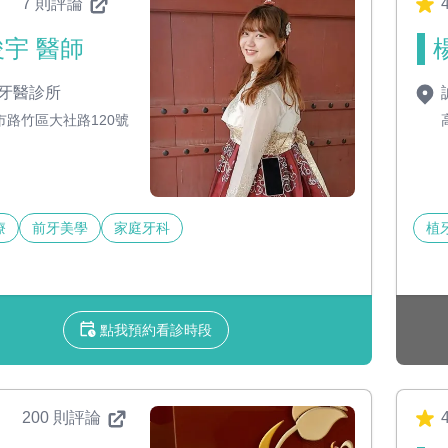
7 則評論
4
宇 醫師
牙醫診所
市路竹區大社路120號
療
前牙美學
家庭牙科
植
點我預約看診時段
200 則評論
4