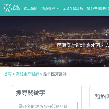
線上預約
地區搜尋
全台牙醫診所
醫師專欄與衛
定期洗牙能清除牙菌斑
首頁
>
高雄市牙醫師
>
路竹區牙醫師
搜尋關鍵字
預約