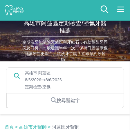
高雄市阿蓮區定期檢查/塗氟牙醫
推薦
定期洗牙能清除牙菌斑與牙結石，有助預防牙周
病及口臭。一般建議半年一次，保持口腔健康也
能讓牙齒更潔白。該洗牙了嗎？立即預約牙醫
師！
高雄市 阿蓮區
8/6/2026
8/6/2026
定期檢查/塗氟
搜尋關鍵字
首頁
>
高雄市牙醫師
>
阿蓮區牙醫師