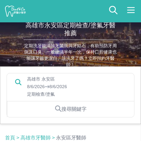
高雄市永安區定期檢查/塗氟牙醫
推薦
定期洗牙能清除牙菌斑與牙結石，有助預防牙周
病及口臭。一般建議半年一次，保持口腔健康也
能讓牙齒更潔白。該洗牙了嗎？立即預約牙醫
師！
高雄市 永安區
8/6/2026
8/6/2026
定期檢查/塗氟
搜尋關鍵字
首頁
>
高雄市牙醫師
>
永安區牙醫師