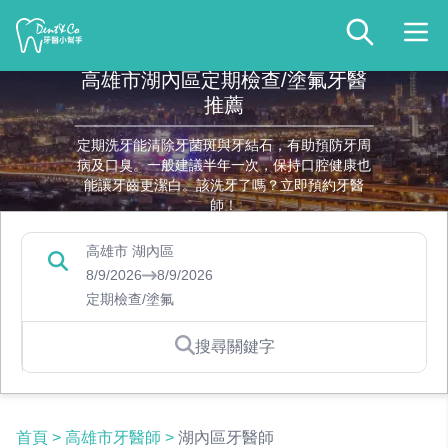
高雄市湖內區定期檢查/塗氟牙醫
推薦
定期洗牙能清除牙菌斑與牙結石，有助預防牙周
病及口臭。一般建議半年一次，保持口腔健康也
能讓牙齒更潔白。該洗牙了嗎？立即預約牙醫
師！
高雄市 湖內區
8/9/2026
8/9/2026
定期檢查/塗氟
搜尋關鍵字
首頁
>
高雄市牙醫師
>
湖內區牙醫師