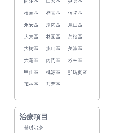
阿蓮區
田寮區
燕巢區
橋頭區
梓官區
彌陀區
永安區
湖內區
鳳山區
大寮區
林園區
鳥松區
大樹區
旗山區
美濃區
六龜區
內門區
杉林區
甲仙區
桃源區
那瑪夏區
茂林區
茄萣區
治療項目
基礎治療