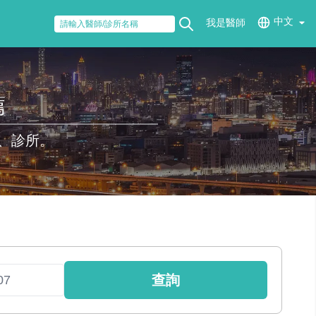
中文
我是醫師
薦
、診所。
查詢