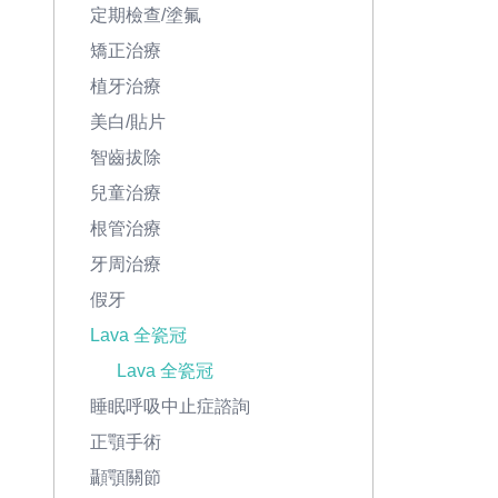
定期檢查/塗氟
矯正治療
植牙治療
美白/貼片
智齒拔除
兒童治療
根管治療
牙周治療
假牙
Lava 全瓷冠
Lava 全瓷冠
睡眠呼吸中止症諮詢
正顎手術
顳顎關節