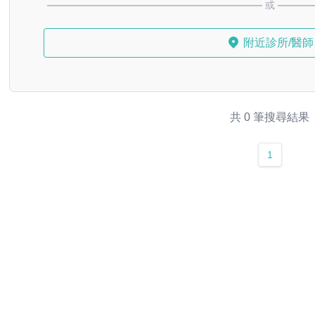
或
附近診所/醫師
共 0 筆搜尋結果
1