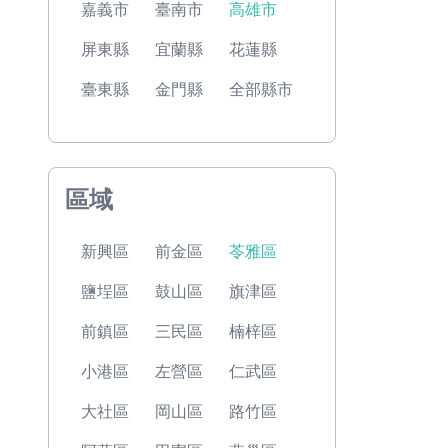
嘉義市
臺南市
高雄市
屏東縣
宜蘭縣
花蓮縣
臺東縣
金門縣
全部縣市
區域
新興區
前金區
苓雅區
鹽埕區
鼓山區
旗津區
前鎮區
三民區
楠梓區
小港區
左營區
仁武區
大社區
岡山區
路竹區