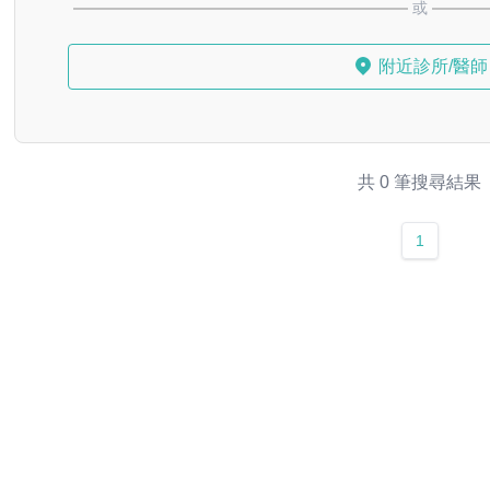
或
附近診所/醫師
共 0 筆搜尋結果
1