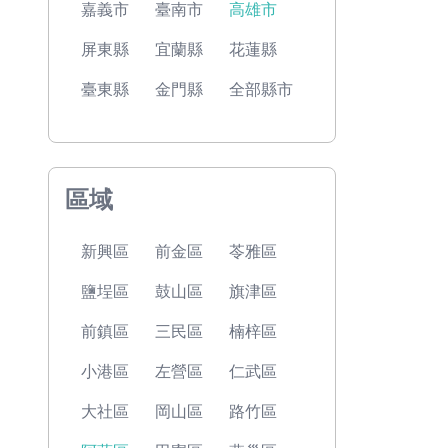
嘉義市
臺南市
高雄市
屏東縣
宜蘭縣
花蓮縣
臺東縣
金門縣
全部縣市
區域
新興區
前金區
苓雅區
鹽埕區
鼓山區
旗津區
前鎮區
三民區
楠梓區
小港區
左營區
仁武區
大社區
岡山區
路竹區