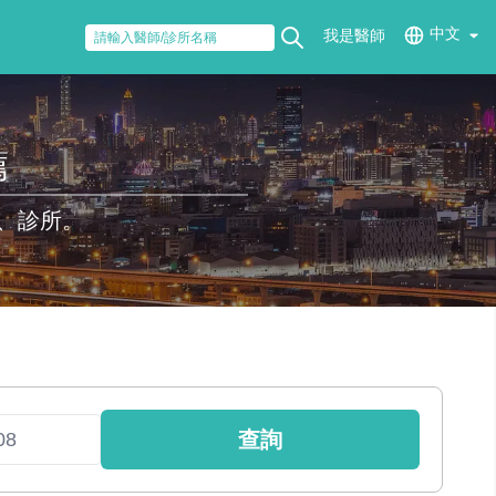
中文
我是醫師
薦
、診所。
查詢