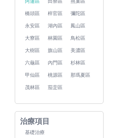
阿蓮區
田寮區
燕巢區
橋頭區
梓官區
彌陀區
永安區
湖內區
鳳山區
大寮區
林園區
鳥松區
大樹區
旗山區
美濃區
六龜區
內門區
杉林區
甲仙區
桃源區
那瑪夏區
茂林區
茄萣區
治療項目
基礎治療