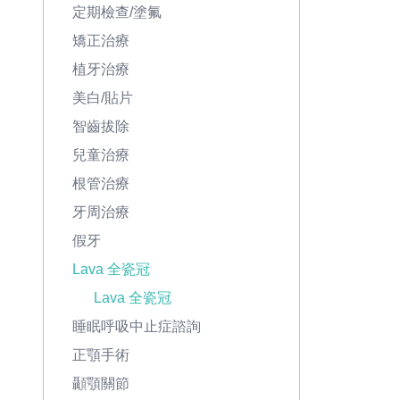
定期檢查/塗氟
矯正治療
植牙治療
美白/貼片
智齒拔除
兒童治療
根管治療
牙周治療
假牙
Lava 全瓷冠
Lava 全瓷冠
睡眠呼吸中止症諮詢
正顎手術
顳顎關節