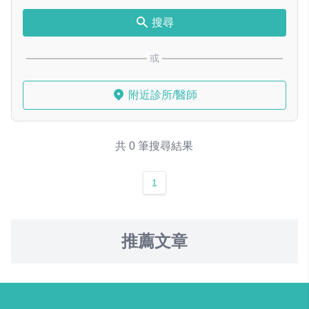
搜尋
或
附近診所/醫師
共 0 筆搜尋結果
1
推薦文章