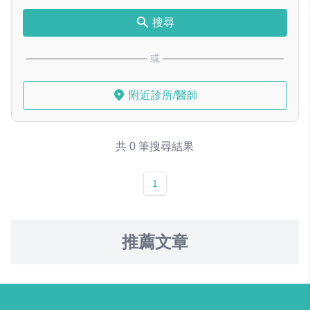
搜尋
或
附近診所/醫師
共 0 筆搜尋結果
1
推薦文章