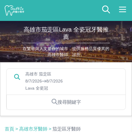
高雄市茄萣區Lava 全瓷冠牙醫推
薦
在繁華與人文並存的城市，提供服務品質優異的
高雄市醫師、診所。
高雄市 茄萣區
8/7/2026
8/7/2026
Lava 全瓷冠
搜尋關鍵字
首頁
>
高雄市牙醫師
>
茄萣區牙醫師