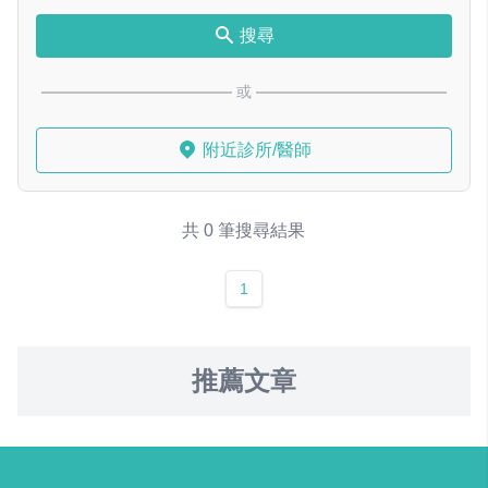
搜尋
或
附近診所/醫師
共 0 筆搜尋結果
1
推薦文章