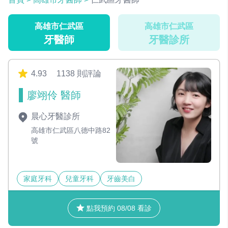
高雄市仁武區
高雄市仁武區
牙醫師
牙醫診所
4.93
1138 則評論
廖翊伶 醫師
晨心牙醫診所
高雄市仁武區八德中路82
號
家庭牙科
兒童牙科
牙齒美白
點我預約 08/08 看診