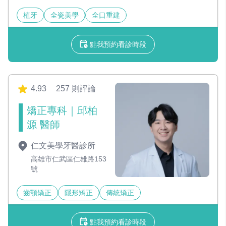
植牙
全瓷美學
全口重建
點我預約看診時段
4.93
257 則評論
矯正專科｜邱柏
源 醫師
仁文美學牙醫診所
高雄市仁武區仁雄路153
號
齒顎矯正
隱形矯正
傳統矯正
點我預約看診時段