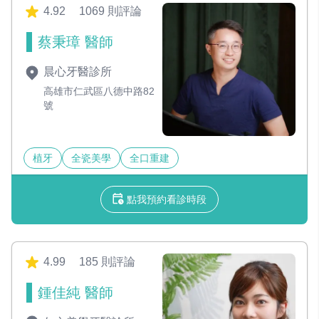
4.92
1069 則評論
蔡秉璋 醫師
晨心牙醫診所
高雄市仁武區八德中路82
號
植牙
全瓷美學
全口重建
點我預約看診時段
4.99
185 則評論
鍾佳純 醫師