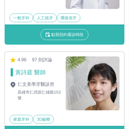
一般牙科
人工植牙
贗復假牙
點我預約看診時段
4.96
97 則評論
黃詩庭 醫師
仁文美學牙醫診所
高雄市仁武區仁雄路153
號
家庭牙科
3D齒雕