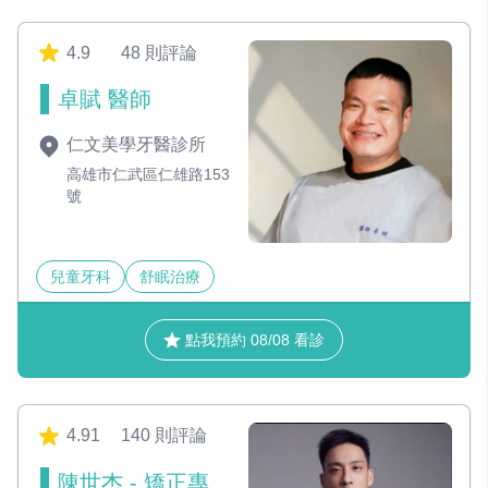
4.9
48 則評論
卓賦 醫師
仁文美學牙醫診所
高雄市仁武區仁雄路153
號
兒童牙科
舒眠治療
點我預約 08/08 看診
4.91
140 則評論
陳世杰 - 矯正專