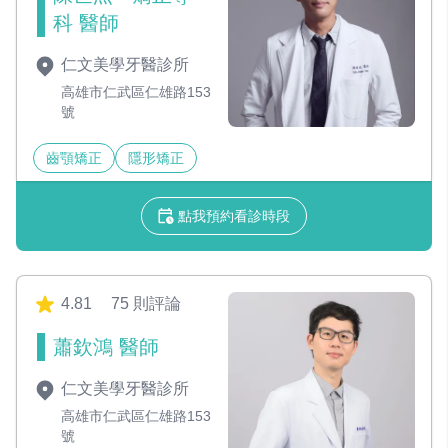
科 醫師
仁文美學牙醫診所
高雄市仁武區仁雄路153
號
齒顎矯正
隱形矯正
點我預約看診時段
4.81
75 則評論
蕭欽鴻 醫師
仁文美學牙醫診所
高雄市仁武區仁雄路153
號