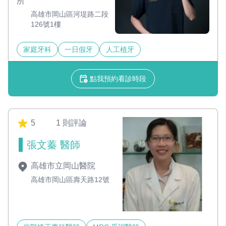
所
高雄市岡山區河堤路二段
126號1樓
家庭牙科
一日假牙
人工植牙
點我預約看診時段
5
1 則評論
張文蓁 醫師
高雄市立岡山醫院
高雄市岡山區壽天路12號