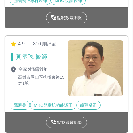
齒顎矯正專科醫師
MRC 受訓醫師
點我致電聯繫
4.9
810 則評論
黃丞聰 醫師
全家牙醫診所
高雄市岡山區柳橋東路19
之1號
隱適美
MRC兒童肌功能矯正
齒顎矯正
點我致電聯繫