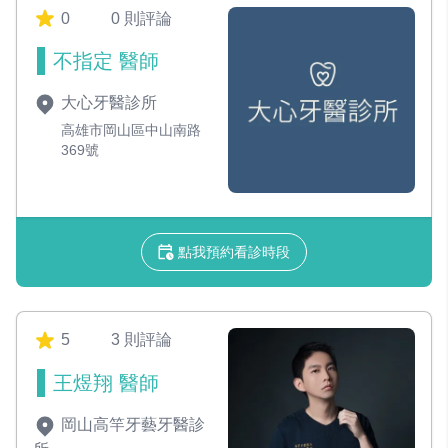
0
0 則評論
不指定 醫師
大心牙醫診所
高雄市岡山區中山南路
369號
點我預約看診時段
5
3 則評論
王煜翔 醫師
岡山高竿牙藝牙醫診