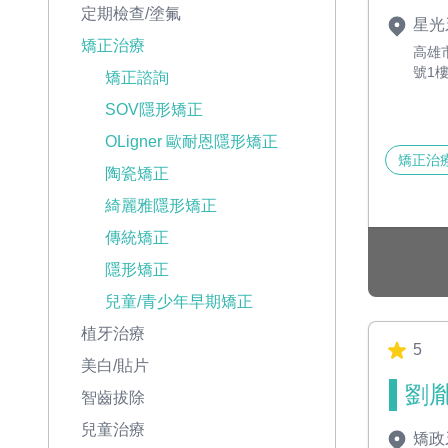
定期檢查/塗氟
星光
矯正治療
高雄
號1
矯正諮詢
SOV隱形矯正
OLigner 歐耐恩隱形矯正
矯正治
陶瓷矯正
綺麗雅隱形矯正
傳統矯正
隱形矯正
兒童/青少年早期矯正
植牙治療
5
美白/貼片
劉胤
智齒拔除
兒童治療
矯政