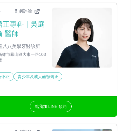
5
6 則評論
矯正專科｜吳庭
瑜 醫師
壹八八美學牙醫診所
高雄市鳳山區大東一路103
號
合不正
青少年及成人齒顎矯正
點我加 LINE 預約