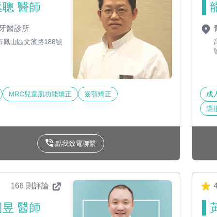
聰 醫師
牙醫診所
市鳳山區文濱路188號
MRC兒童肌功能矯正
齒顎矯正
成
隱
點我致電聯繫
166 則評論
4
昱 醫師