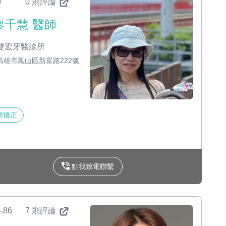
0
0 則評論
廖千慧 醫師
雙宏牙醫診所
高雄市鳳山區新富路222號
顎矯正
點我致電聯繫
.86
7 則評論