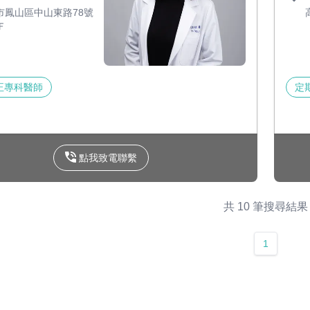
市鳳山區中山東路78號
Ｆ
正專科醫師
定
點我致電聯繫
共 10 筆搜尋結果
1