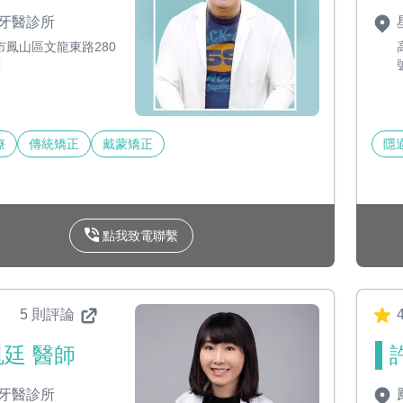
牙醫診所
市鳳山區文龍東路280
樓
療
傳統矯正
戴蒙矯正
隱
點我致電聯繫
5 則評論
4
廷 醫師
牙醫診所