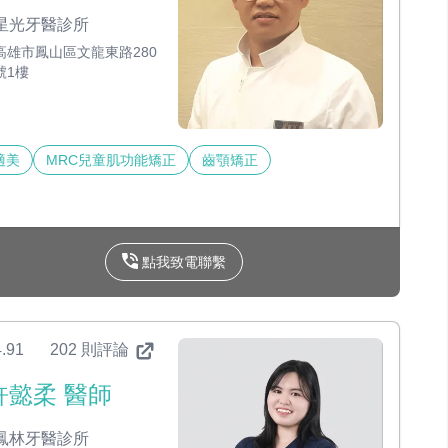
星光牙醫診所
高雄市鳳山區文龍東路280
號1樓
適美
MRC兒童肌功能矯正
齒顎矯正
點我致電聯繫
.91
202 則評論
許懿柔 醫師
鳳林牙醫診所