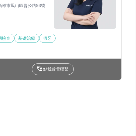
高雄市鳳山區曹公路93號
期檢查
基礎治療
假牙
點我致電聯繫