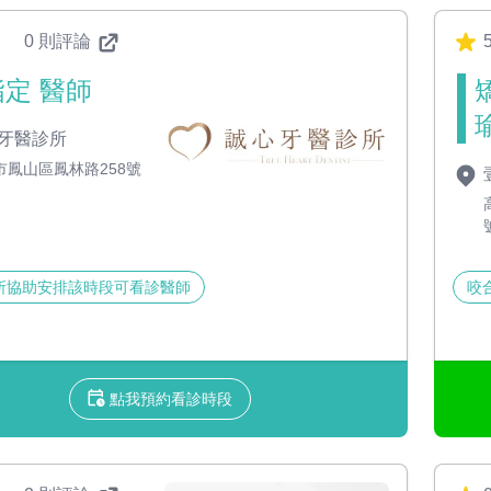
0 則評論
定 醫師
牙醫診所
市鳳山區鳳林路258號
所協助安排該時段可看診醫師
咬
點我預約看診時段