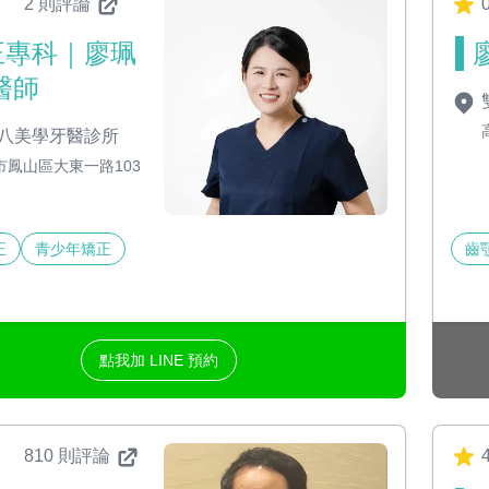
2 則評論
正專科｜廖珮
醫師
八美學牙醫診所
市鳳山區大東一路103
正
青少年矯正
齒
點我加 LINE 預約
810 則評論
4