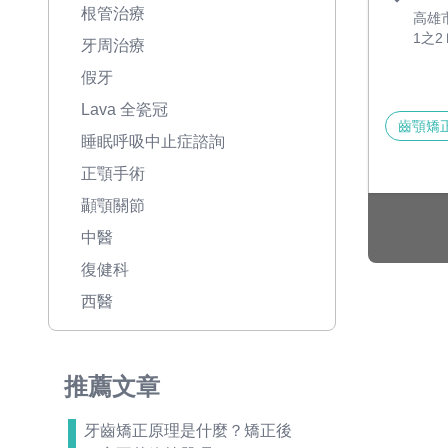
根管治療
高雄
1之2
牙周治療
假牙
Lava 全瓷冠
齒顎矯
睡眠呼吸中止症諮詢
正顎手術
顳顎關節
中醫
復健科
西醫
推薦文章
牙齒矯正原理是什麼？矯正後