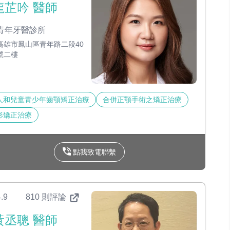
龍芷吟 醫師
青年牙醫診所
高雄市鳳山區青年路二段40
號二樓
人和兒童青少年齒顎矯正治療
合併正顎手術之矯正治療
形矯正治療
點我致電聯繫
.9
810 則評論
黃丞聰 醫師