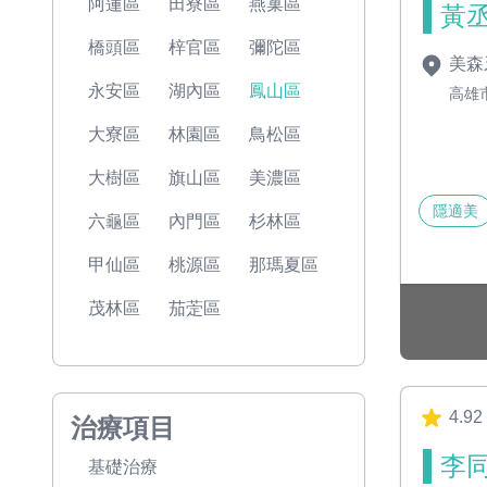
阿蓮區
田寮區
燕巢區
黃丞
橋頭區
梓官區
彌陀區
美森
永安區
湖內區
鳳山區
高雄
大寮區
林園區
鳥松區
大樹區
旗山區
美濃區
隱適美
六龜區
內門區
杉林區
甲仙區
桃源區
那瑪夏區
茂林區
茄萣區
4.92
治療項目
李同
基礎治療