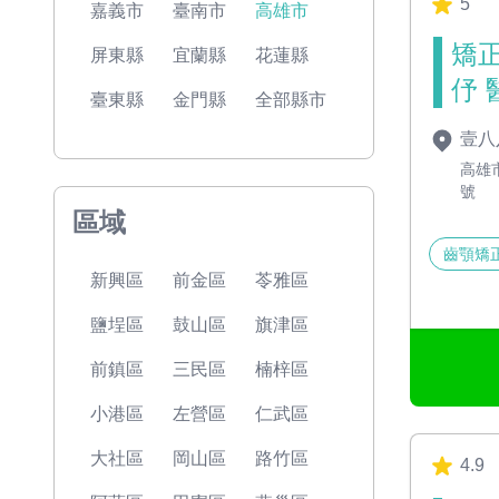
5
嘉義市
臺南市
高雄市
矯
屏東縣
宜蘭縣
花蓮縣
伃 
臺東縣
金門縣
全部縣市
壹八
高雄
號
區域
齒顎矯
新興區
前金區
苓雅區
鹽埕區
鼓山區
旗津區
前鎮區
三民區
楠梓區
小港區
左營區
仁武區
大社區
岡山區
路竹區
4.9