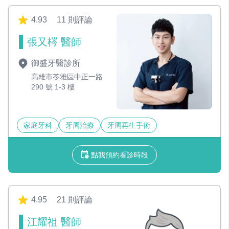
4.93
11 則評論
張又梣 醫師
御盛牙醫診所
高雄市苓雅區中正一路
290 號 1-3 樓
家庭牙科
牙周治療
牙周再生手術
點我預約看診時段
4.95
21 則評論
江耀祖 醫師