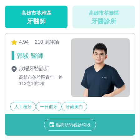
高雄市苓雅區
高雄市苓雅區
牙醫師
牙醫診所
4.94
210 則評論
郭駿 醫師
欣曜牙醫診所
高雄市苓雅區青年一路
113之1號1樓
人工植牙
一日假牙
牙齒美白
點我預約看診時段