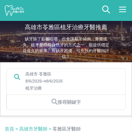
高雄市苓雅區植牙治療牙醫推薦
缺牙除了影響咀嚼，也會讓鄰牙傾倒、骨質流
失。植牙是模擬自然牙的方式之一，能提供穩定
且長久的效果。有缺牙困擾，可先預約牙醫師評
估！
高雄市 苓雅區
8/6/2026
8/6/2026
植牙治療
搜尋關鍵字
首頁
>
高雄市牙醫師
>
苓雅區牙醫師