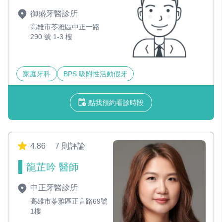
御盛牙醫診所
高雄市苓雅區中正一路
290 號 1-3 樓
家庭牙科
BPS 吸附性活動假牙
點我預約看診時段
4.86
7 則評論
龍芷吟 醫師
中正牙醫診所
高雄市苓雅區正言路69號
1樓