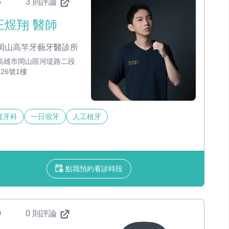
5
3 則評論
王煜翔 醫師
岡山高竿牙藝牙醫診所
高雄市岡山區河堤路二段
126號1樓
庭牙科
一日假牙
人工植牙
點我預約看診時段
0
0 則評論