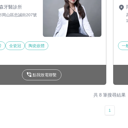
森牙醫診所
市岡山區忠誠街207號
片
全瓷冠
陶瓷嵌體
一
點我致電聯繫
共 8 筆搜尋結果
1