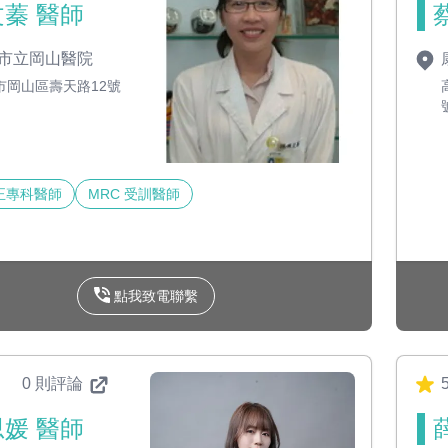
蓁 醫師
市立岡山醫院
市岡山區壽天路12號
正專科醫師
MRC 受訓醫師
點我致電聯繫
0 則評論
媛 醫師