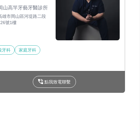
岡山高竿牙藝牙醫診所
高雄市岡山區河堤路二段
126號1樓
般牙科
家庭牙科
點我致電聯繫