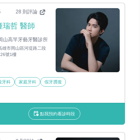
5
28 則評論
鍾瑞哲 醫師
岡山高竿牙藝牙醫診所
高雄市岡山區河堤路二段
126號1樓
般牙科
家庭牙科
假牙贋復
點我預約看診時段