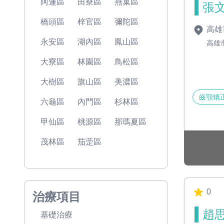
阿蓮區
田寮區
燕巢區
張文
橋頭區
梓官區
彌陀區
高雄
永安區
湖內區
鳳山區
高雄
大寮區
林園區
鳥松區
大樹區
旗山區
美濃區
齒顎矯
六龜區
內門區
杉林區
甲仙區
桃源區
那瑪夏區
茂林區
茄萣區
0
治療項目
趙思
基礎治療