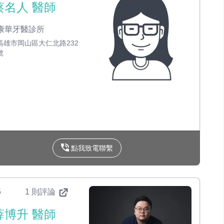
蔡名人 醫師
康華牙醫診所
高雄市岡山區大仁北路232
號
點我致電聯繫
5
1 則評論
薛博升 醫師