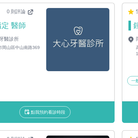
0 則評論
定 醫師
牙醫診所
市岡山區中山南路369
一
點我預約看診時段