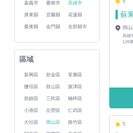
5
嘉義市
臺南市
高雄市
蘇秉
屏東縣
宜蘭縣
花蓮縣
臺東縣
金門縣
全部縣市
岡山
高雄
126
區域
新興區
前金區
苓雅區
鹽埕區
鼓山區
旗津區
前鎮區
三民區
楠梓區
小港區
左營區
仁武區
大社區
岡山區
路竹區
5