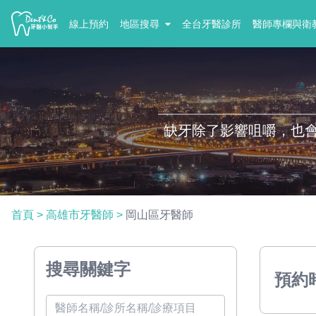
線上預約
地區搜尋
全台牙醫診所
醫師專欄與衛
缺牙除了影響咀嚼，也
首頁
>
高雄市牙醫師
>
岡山區牙醫師
搜尋關鍵字
預約