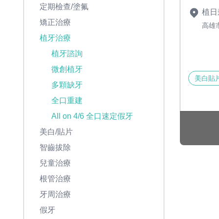
定期檢查/塗氟
植日
矯正治療
高雄
植牙治療
植牙諮詢
微創植牙
美白貼
多顆缺牙
全口重建
All on 4/6 全口速定假牙
美白/貼片
智齒拔除
兒童治療
根管治療
牙周治療
假牙