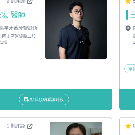
9 則評論
宏 醫師
高竿牙藝牙醫診所
市岡山區河堤路二段
號1樓
家
點我預約看診時段
1 則評論