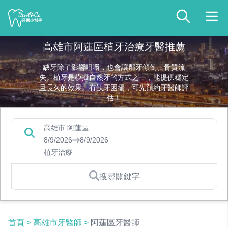
高雄市阿蓮區植牙治療牙醫推薦
缺牙除了影響咀嚼，也會讓鄰牙傾倒、骨質流
失。植牙是模擬自然牙的方式之一，能提供穩定
且長久的效果。有缺牙困擾，可先預約牙醫師評
估！
高雄市 阿蓮區
8/9/2026
8/9/2026
植牙治療
搜尋關鍵字
首頁
>
高雄市牙醫師
>
阿蓮區牙醫師