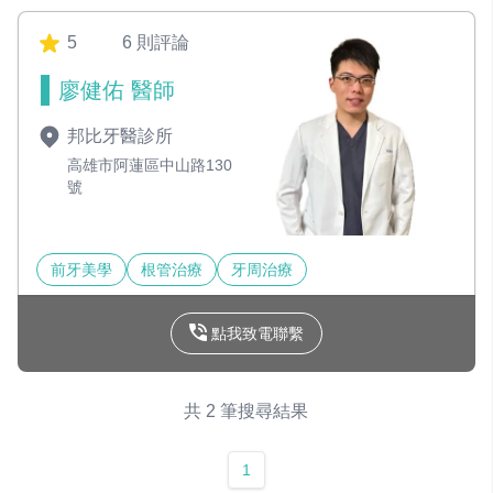
5
6 則評論
廖健佑 醫師
邦比牙醫診所
高雄市阿蓮區中山路130
號
前牙美學
根管治療
牙周治療
點我致電聯繫
共 2 筆搜尋結果
1