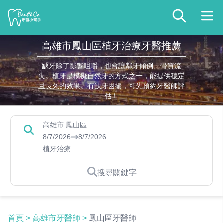
高雄市鳳山區植牙治療牙醫推薦
缺牙除了影響咀嚼，也會讓鄰牙傾倒、骨質流
失。植牙是模擬自然牙的方式之一，能提供穩定
且長久的效果。有缺牙困擾，可先預約牙醫師評
估！
高雄市 鳳山區
8/7/2026
8/7/2026
植牙治療
搜尋關鍵字
首頁
>
高雄市牙醫師
>
鳳山區牙醫師