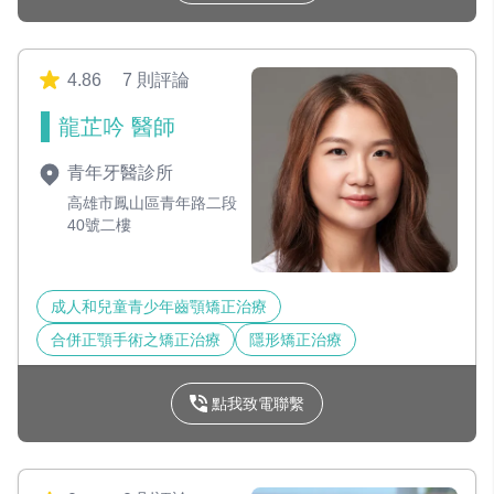
4.86
7 則評論
龍芷吟 醫師
青年牙醫診所
高雄市鳳山區青年路二段
40號二樓
成人和兒童青少年齒顎矯正治療
合併正顎手術之矯正治療
隱形矯正治療
點我致電聯繫