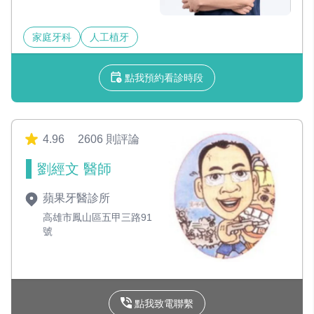
家庭牙科
人工植牙
點我預約看診時段
4.96
2606 則評論
劉經文 醫師
蘋果牙醫診所
高雄市鳳山區五甲三路91
號
點我致電聯繫