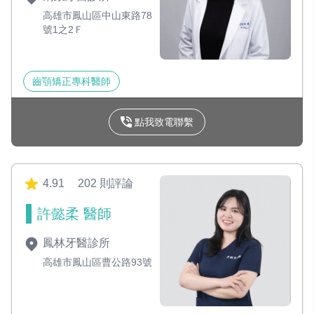
高雄市鳳山區中山東路78
號1之2Ｆ
齒顎矯正專科醫師
點我致電聯繫
4.91
202 則評論
許懿柔 醫師
鳳林牙醫診所
高雄市鳳山區曹公路93號