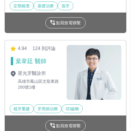
定期檢查
基礎治療
假牙
點我致電聯繫
4.94
124 則評論
葉韋廷 醫師
星光牙醫診所
高雄市鳳山區文龍東路
280號1樓
植牙重建
牙周病治療
3D齒雕
點我致電聯繫