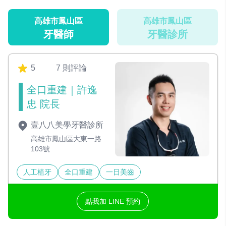
高雄市鳳山區
高雄市鳳山區
牙醫師
牙醫診所
5
7 則評論
全口重建｜許逸
忠 院長
壹八八美學牙醫診所
高雄市鳳山區大東一路
103號
人工植牙
全口重建
一日美齒
點我加 LINE 預約