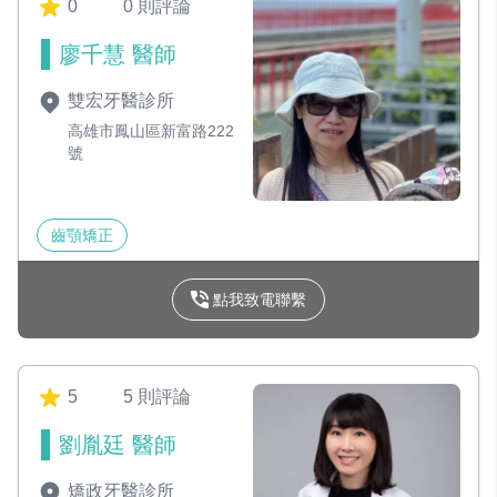
0
0 則評論
廖千慧 醫師
雙宏牙醫診所
高雄市鳳山區新富路222
號
齒顎矯正
點我致電聯繫
5
5 則評論
劉胤廷 醫師
矯政牙醫診所