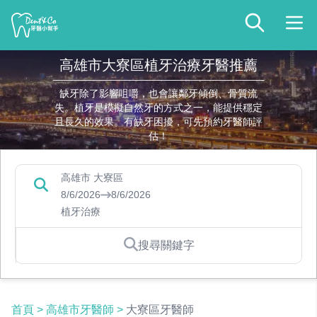
高雄市大寮區植牙治療牙醫推薦
缺牙除了影響咀嚼，也會讓鄰牙傾倒、骨質流
失。植牙是模擬自然牙的方式之一，能提供穩定
且長久的效果。有缺牙困擾，可先預約牙醫師評
估！
高雄市 大寮區
8/6/2026
8/6/2026
植牙治療
搜尋關鍵字
首頁
>
高雄市牙醫師
>
大寮區牙醫師