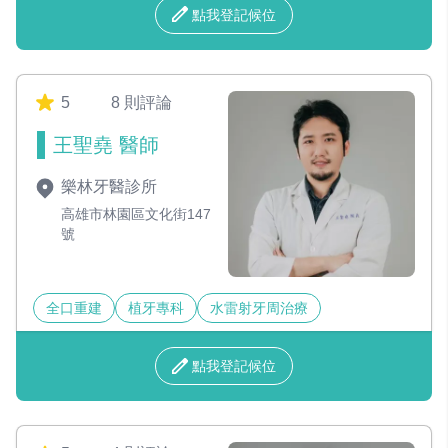
點我登記候位
5
8 則評論
王聖堯 醫師
樂林牙醫診所
高雄市林園區文化街147
號
全口重建
植牙專科
水雷射牙周治療
點我登記候位