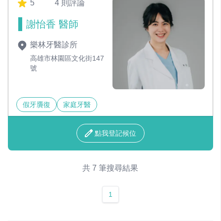
5
4 則評論
謝怡香 醫師
樂林牙醫診所
高雄市林園區文化街147
號
假牙贗復
家庭牙醫
點我登記候位
共 7 筆搜尋結果
1