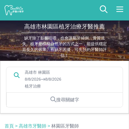
高雄市林園區植牙治療牙醫推薦
缺牙除了影響咀嚼，也會讓鄰牙傾倒、骨質流
失。植牙是模擬自然牙的方式之一，能提供穩定
且長久的效果。有缺牙困擾，可先預約牙醫師評
估！
高雄市 林園區
8/8/2026
8/8/2026
植牙治療
搜尋關鍵字
首頁
>
高雄市牙醫師
>
林園區牙醫師