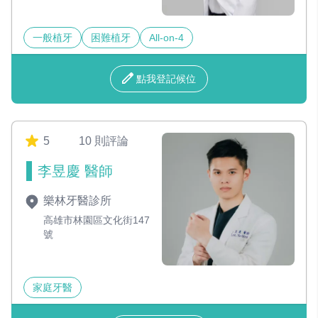
一般植牙
困難植牙
All-on-4
點我登記候位
5
10 則評論
李昱慶 醫師
樂林牙醫診所
高雄市林園區文化街147
號
家庭牙醫