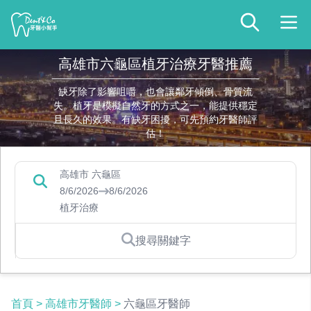
高雄市六龜區植牙治療牙醫推薦
缺牙除了影響咀嚼，也會讓鄰牙傾倒、骨質流
失。植牙是模擬自然牙的方式之一，能提供穩定
且長久的效果。有缺牙困擾，可先預約牙醫師評
估！
高雄市 六龜區
8/6/2026
8/6/2026
植牙治療
搜尋關鍵字
首頁
>
高雄市牙醫師
>
六龜區牙醫師