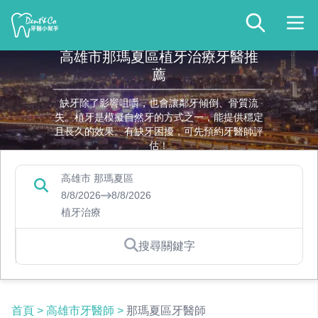
高雄市那瑪夏區植牙治療牙醫推
薦
缺牙除了影響咀嚼，也會讓鄰牙傾倒、骨質流
失。植牙是模擬自然牙的方式之一，能提供穩定
且長久的效果。有缺牙困擾，可先預約牙醫師評
估！
高雄市 那瑪夏區
8/8/2026
8/8/2026
植牙治療
搜尋關鍵字
首頁
>
高雄市牙醫師
>
那瑪夏區牙醫師