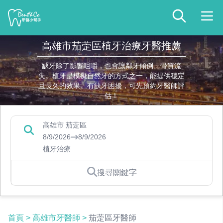
高雄市茄萣區植牙治療牙醫推薦
缺牙除了影響咀嚼，也會讓鄰牙傾倒、骨質流
失。植牙是模擬自然牙的方式之一，能提供穩定
且長久的效果。有缺牙困擾，可先預約牙醫師評
估！
高雄市 茄萣區
8/9/2026
8/9/2026
植牙治療
搜尋關鍵字
首頁
>
高雄市牙醫師
>
茄萣區牙醫師