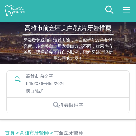
高雄市前金區美白/貼片牙醫推薦
牙齒發黃或咖啡漬難去除，美白療程能改善整體
亮度。冷光美白、居家美白方式不同，效果也有
差異。選擇前先了解自身狀況，預約牙醫師評估
最合適的方案！
高雄市 前金區
8/8/2026
8/8/2026
美白/貼片
搜尋關鍵字
首頁
>
高雄市牙醫師
>
前金區牙醫師