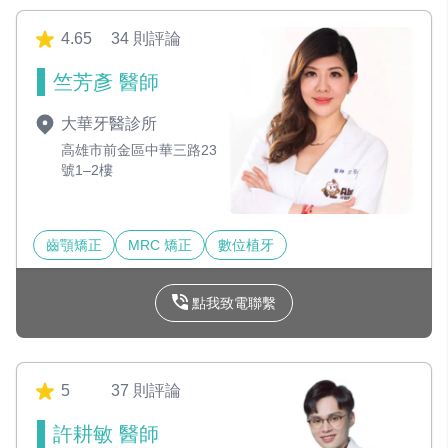
4.65
34 則評論
竺芳彥 醫師
大華牙醫診所
高雄市前金區中華三路23
號1–2樓
齒顎矯正
MRC 矯正
數位植牙
點我致電聯繫
5
37 則評論
許耕敏 醫師