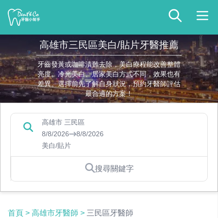
高雄市三民區美白/貼片牙醫推薦
牙齒發黃或咖啡漬難去除，美白療程能改善整體
亮度。冷光美白、居家美白方式不同，效果也有
差異。選擇前先了解自身狀況，預約牙醫師評估
最合適的方案！
高雄市 三民區
8/8/2026
8/8/2026
美白/貼片
搜尋關鍵字
首頁
>
高雄市牙醫師
>
三民區牙醫師