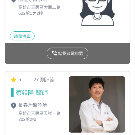
高雄市三民區大順二路
622號1之2樓
齒顎矯正
點我致電聯繫
5
27 則評論
蔡鎰隆 醫師
長春牙醫診所
高雄市三民區天祥一路
202號2樓