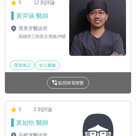
5
12 則評論
黃羿涵 醫師
璞美牙醫診所
高雄市三民區文濱路29號
隱形矯正
全口重建
點我致電聯繫
5
2 則評論
黃如怡 醫師
品橙牙醫診所