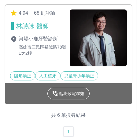
4.94
68 則評論
林詩詠 醫師
河堤小鹿牙醫診所
高雄市三民區裕誠路78號
1之2樓
隱形矯正
人工植牙
兒童青少年矯正
點我致電聯繫
共 6 筆搜尋結果
1