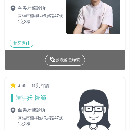
至美牙醫診所
高雄市楠梓區翠屏路47號
1之2樓
植牙專科
點我致電聯繫
3.88
8 則評論
陳泋妘 醫師
至美牙醫診所
高雄市楠梓區翠屏路47號
1之2樓