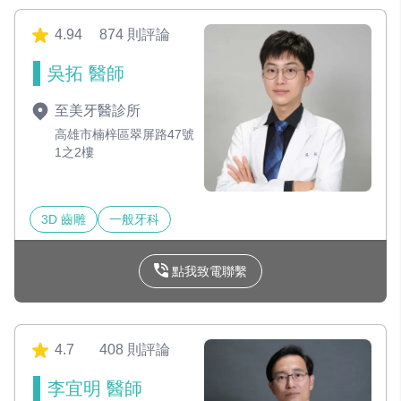
4.94
874 則評論
吳拓 醫師
至美牙醫診所
高雄市楠梓區翠屏路47號
1之2樓
3D 齒雕
一般牙科
點我致電聯繫
4.7
408 則評論
李宜明 醫師