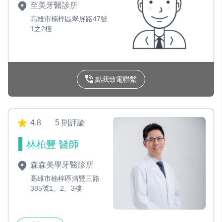
至美牙醫診所
高雄市楠梓區翠屏路47號
1之2樓
點我致電聯繫
4.8
5 則評論
林柏豐 醫師
森森美學牙醫診所
高雄市楠梓區清豐三路
385號1。2。3樓