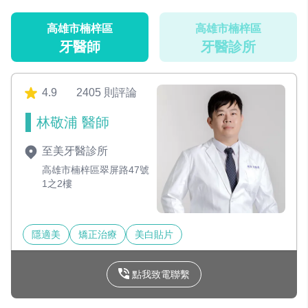
高雄市楠梓區
高雄市楠梓區
牙醫師
牙醫診所
4.9
2405 則評論
林敬浦 醫師
至美牙醫診所
高雄市楠梓區翠屏路47號
1之2樓
隱適美
矯正治療
美白貼片
點我致電聯繫