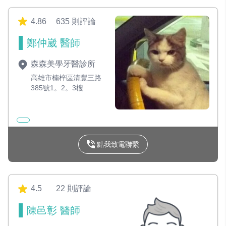
4.86
635 則評論
鄭仲崴 醫師
森森美學牙醫診所
高雄市楠梓區清豐三路
385號1。2。3樓
點我致電聯繫
4.5
22 則評論
陳邑彰 醫師