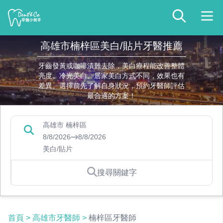
高雄市楠梓區美白/貼片牙醫推薦
牙齒發黃或咖啡漬難去除，美白療程能改善整體
亮度。冷光美白、居家美白方式不同，效果也有
差異。選擇前先了解自身狀況，預約牙醫師評估
最合適的方案！
高雄市 楠梓區
8/8/2026
8/8/2026
美白/貼片
搜尋關鍵字
首頁
>
高雄市牙醫師
>
楠梓區牙醫師