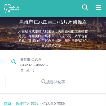
高雄市仁武區美白/貼片牙醫推薦
牙齒發黃或咖啡漬難去除，美白療程能改善整體
亮度。冷光美白、居家美白方式不同，效果也有
差異。選擇前先了解自身狀況，預約牙醫師評估
最合適的方案！
高雄市 仁武區
8/6/2026
8/6/2026
美白/貼片
搜尋關鍵字
首頁
>
高雄市牙醫師
>
仁武區牙醫師