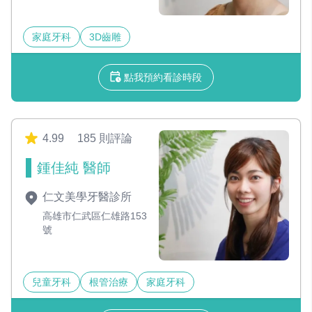
家庭牙科
3D齒雕
點我預約看診時段
4.99
185 則評論
鍾佳純 醫師
仁文美學牙醫診所
高雄市仁武區仁雄路153
號
兒童牙科
根管治療
家庭牙科