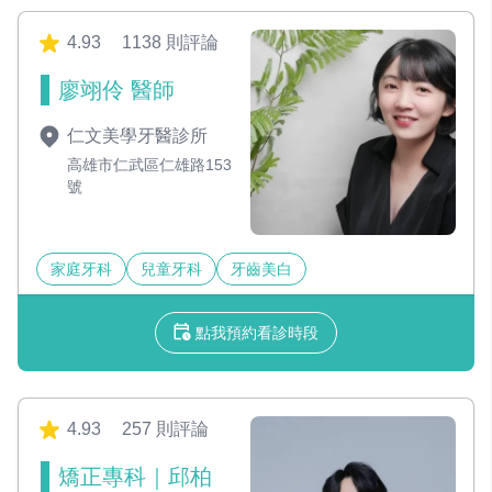
4.93
1138 則評論
廖翊伶 醫師
仁文美學牙醫診所
高雄市仁武區仁雄路153
號
家庭牙科
兒童牙科
牙齒美白
點我預約看診時段
4.93
257 則評論
矯正專科｜邱柏