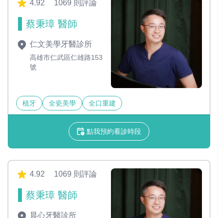
4.92
1069 則評論
蔡秉璋 醫師
仁文美學牙醫診所
高雄市仁武區仁雄路153
號
植牙
全瓷美學
全口重建
點我預約看診時段
4.92
1069 則評論
蔡秉璋 醫師
晨心牙醫診所