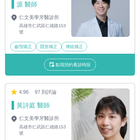
源 醫師
仁文美學牙醫診所
高雄市仁武區仁雄路153
號
齒顎矯正
隱形矯正
傳統矯正
點我預約看診時段
4.96
97 則評論
黃詩庭 醫師
仁文美學牙醫診所
高雄市仁武區仁雄路153
號