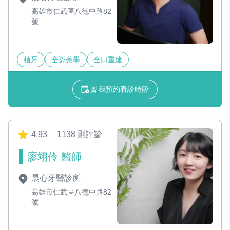
高雄市仁武區八德中路82
號
植牙
全瓷美學
全口重建
點我預約看診時段
4.93
1138 則評論
廖翊伶 醫師
晨心牙醫診所
高雄市仁武區八德中路82
號