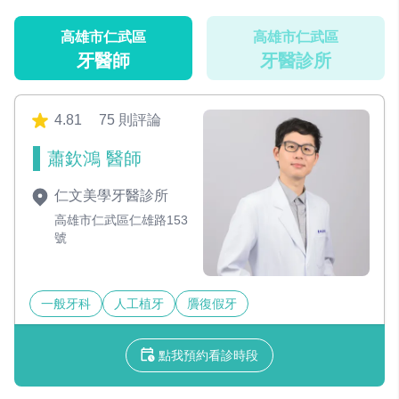
高雄市仁武區
高雄市仁武區
牙醫師
牙醫診所
4.81
75 則評論
蕭欽鴻 醫師
仁文美學牙醫診所
高雄市仁武區仁雄路153
號
一般牙科
人工植牙
贗復假牙
點我預約看診時段