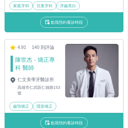
家庭牙科
兒童牙科
牙齒美白
點我預約看診時段
4.91
140 則評論
陳世杰 - 矯正專
科 醫師
仁文美學牙醫診所
高雄市仁武區仁雄路153
號
齒顎矯正
隱形矯正
點我預約看診時段