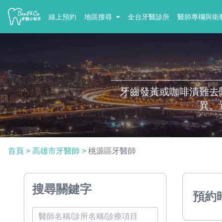
線上預約
地區搜尋
全台牙醫診所
醫師專欄與衛
牙齒發黃或咖啡漬難去
異。
首頁
>
高雄市牙醫師
>
桃源區牙醫師
搜尋關鍵字
預約