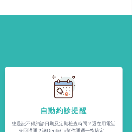
自動約診提醒
總是記不得約診日期及定期檢查時間？還在用電話
來回溝通？讓Dent&Co幫你通通一指搞定。