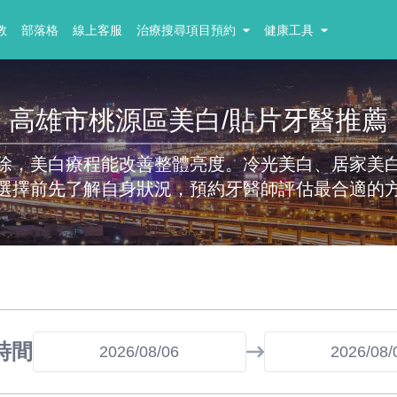
教
部落格
線上客服
治療搜尋項目預約
健康工具
高雄市桃源區美白/貼片牙醫推薦
除，美白療程能改善整體亮度。冷光美白、居家美
選擇前先了解自身狀況，預約牙醫師評估最合適的
時間