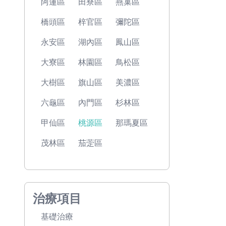
阿蓮區
田寮區
燕巢區
橋頭區
梓官區
彌陀區
永安區
湖內區
鳳山區
大寮區
林園區
鳥松區
大樹區
旗山區
美濃區
六龜區
內門區
杉林區
甲仙區
桃源區
那瑪夏區
茂林區
茄萣區
治療項目
基礎治療