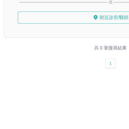
或
附近診所/醫師
共 0 筆搜尋結果
1