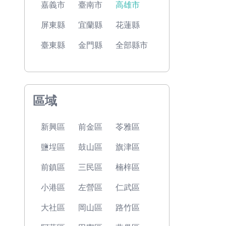
嘉義市
臺南市
高雄市
屏東縣
宜蘭縣
花蓮縣
臺東縣
金門縣
全部縣市
區域
新興區
前金區
苓雅區
鹽埕區
鼓山區
旗津區
前鎮區
三民區
楠梓區
小港區
左營區
仁武區
大社區
岡山區
路竹區