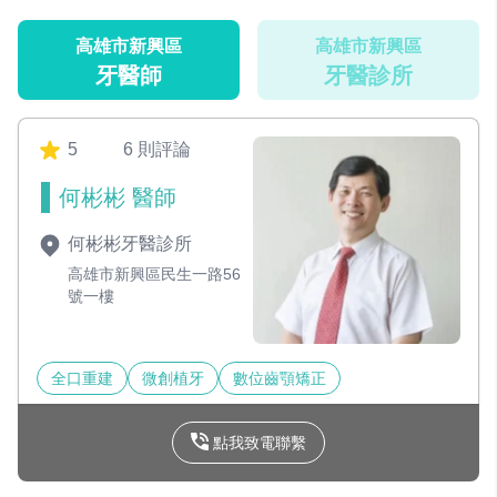
高雄市新興區
高雄市新興區
牙醫師
牙醫診所
5
6 則評論
何彬彬 醫師
何彬彬牙醫診所
高雄市新興區民生一路56
號一樓
全口重建
微創植牙
數位齒顎矯正
點我致電聯繫