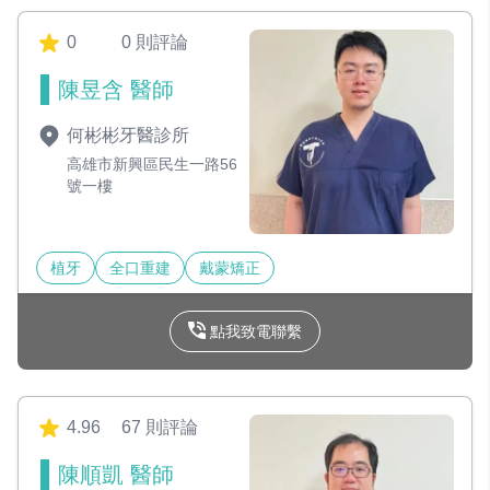
0
0 則評論
陳昱含 醫師
何彬彬牙醫診所
高雄市新興區民生一路56
號一樓
植牙
全口重建
戴蒙矯正
點我致電聯繫
4.96
67 則評論
陳順凱 醫師