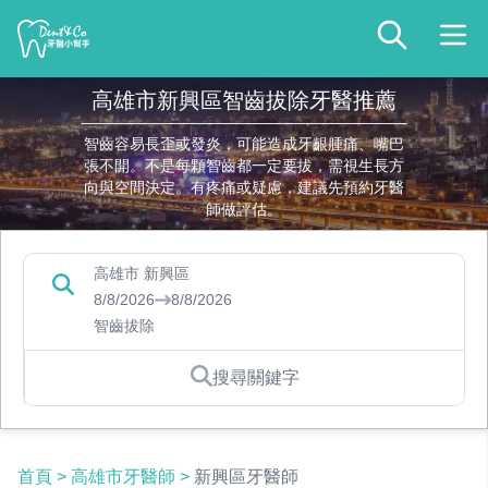
高雄市新興區智齒拔除牙醫推薦
智齒容易長歪或發炎，可能造成牙齦腫痛、嘴巴
張不開。不是每顆智齒都一定要拔，需視生長方
向與空間決定。有疼痛或疑慮，建議先預約牙醫
師做評估。
高雄市 新興區
8/8/2026
8/8/2026
智齒拔除
搜尋關鍵字
首頁
>
高雄市牙醫師
>
新興區牙醫師