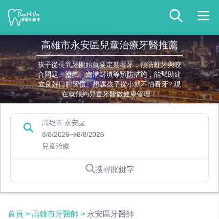
高雄市永安區兒童治療牙醫推薦
孩子從長乳牙開始就要定期看牙，預防蛀牙與咬
合問題。塗氟、窩溝封填等預防措施，能幫助建
立良好口腔習慣。想讓孩子從小就不怕看牙? 現
在就預約兒童牙醫做健康管理！
高雄市 永安區
8/8/2026
8/8/2026
兒童治療
搜尋關鍵字
首頁
>
高雄市牙醫師
>
永安區牙醫師