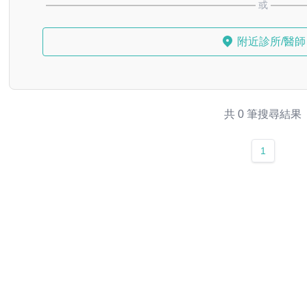
或
附近診所/醫師
共 0 筆搜尋結果
1