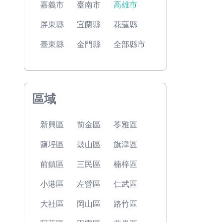
嘉義市
臺南市
高雄市
屏東縣
宜蘭縣
花蓮縣
臺東縣
金門縣
全部縣市
區域
新興區
前金區
苓雅區
鹽埕區
鼓山區
旗津區
前鎮區
三民區
楠梓區
小港區
左營區
仁武區
大社區
岡山區
路竹區