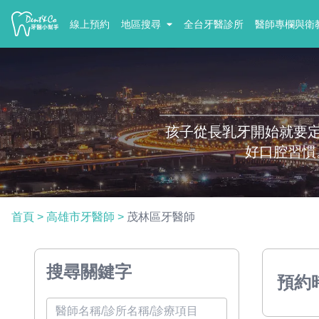
線上預約
地區搜尋
全台牙醫診所
醫師專欄與衛
孩子從長乳牙開始就要
好口腔習慣
首頁
>
高雄市牙醫師
>
茂林區牙醫師
搜尋關鍵字
預約