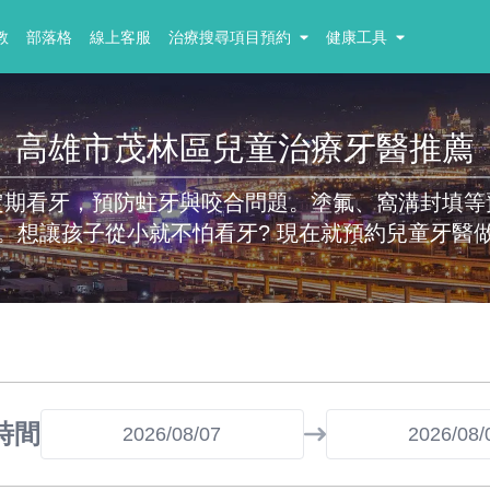
教
部落格
線上客服
治療搜尋項目預約
健康工具
高雄市茂林區兒童治療牙醫推薦
定期看牙，預防蛀牙與咬合問題。塗氟、窩溝封填等
。想讓孩子從小就不怕看牙? 現在就預約兒童牙醫
時間