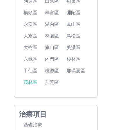
阿蓮區
田寮區
燕巢區
橋頭區
梓官區
彌陀區
永安區
湖內區
鳳山區
大寮區
林園區
鳥松區
大樹區
旗山區
美濃區
六龜區
內門區
杉林區
甲仙區
桃源區
那瑪夏區
茂林區
茄萣區
治療項目
基礎治療