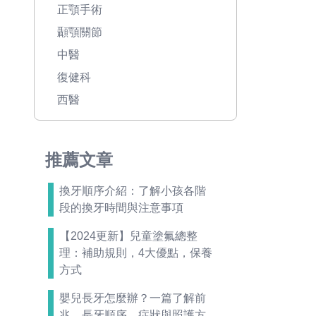
正顎手術
顳顎關節
中醫
復健科
西醫
推薦文章
換牙順序介紹：了解小孩各階
段的換牙時間與注意事項
【2024更新】兒童塗氟總整
理：補助規則，4大優點，保養
方式
嬰兒長牙怎麼辦？一篇了解前
兆、長牙順序、症狀與照護方