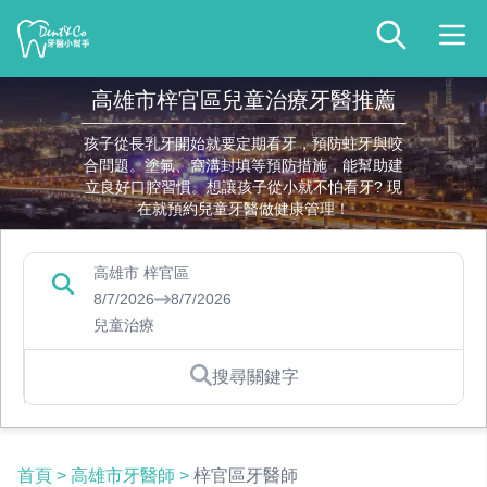
高雄市梓官區兒童治療牙醫推薦
孩子從長乳牙開始就要定期看牙，預防蛀牙與咬
合問題。塗氟、窩溝封填等預防措施，能幫助建
立良好口腔習慣。想讓孩子從小就不怕看牙? 現
在就預約兒童牙醫做健康管理！
高雄市 梓官區
8/7/2026
8/7/2026
兒童治療
搜尋關鍵字
首頁
>
高雄市牙醫師
>
梓官區牙醫師