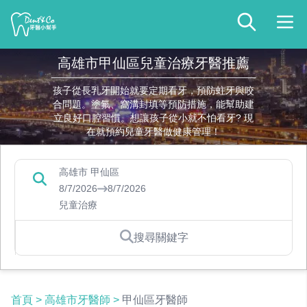
高雄市甲仙區兒童治療牙醫推薦
孩子從長乳牙開始就要定期看牙，預防蛀牙與咬
合問題。塗氟、窩溝封填等預防措施，能幫助建
立良好口腔習慣。想讓孩子從小就不怕看牙? 現
在就預約兒童牙醫做健康管理！
高雄市 甲仙區
8/7/2026
8/7/2026
兒童治療
搜尋關鍵字
首頁
>
高雄市牙醫師
>
甲仙區牙醫師