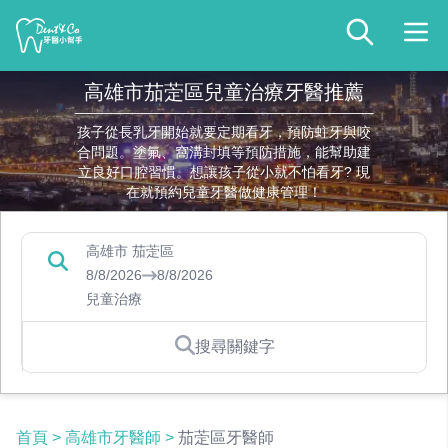
高雄市茄萣區兒童治療牙醫推薦
孩子從長乳牙開始就要定期看牙，預防蛀牙與咬
合問題。塗氟、窩溝封填等預防措施，能幫助建
立良好口腔習慣。想讓孩子從小就不怕看牙? 現
在就預約兒童牙醫做健康管理！
高雄市 茄萣區
8/8/2026
8/8/2026
兒童治療
搜尋關鍵字
首頁
>
高雄市牙醫師
>
茄萣區牙醫師