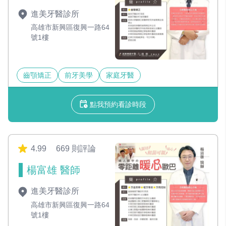
進美牙醫診所
高雄市新興區復興一路64
號1樓
齒顎矯正
前牙美學
家庭牙醫
點我預約看診時段
4.99
669 則評論
楊富雄 醫師
進美牙醫診所
高雄市新興區復興一路64
號1樓