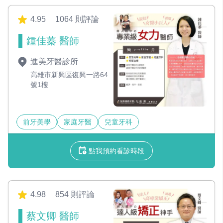
4.95
1064 則評論
鍾佳蓁 醫師
進美牙醫診所
高雄市新興區復興一路64
號1樓
前牙美學
家庭牙醫
兒童牙科
點我預約看診時段
4.98
854 則評論
蔡文卿 醫師