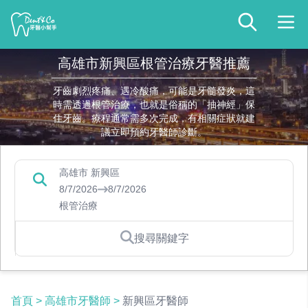
高雄市新興區根管治療牙醫推薦
牙齒劇烈疼痛、遇冷酸痛，可能是牙髓發炎，這
時需透過根管治療，也就是俗稱的「抽神經」保
住牙齒。療程通常需多次完成，有相關症狀就建
議立即預約牙醫師診斷。
高雄市 新興區
8/7/2026
8/7/2026
根管治療
搜尋關鍵字
首頁
>
高雄市牙醫師
>
新興區牙醫師