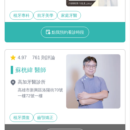
植牙專科
前牙美學
家庭牙醫
點我預約看診時段
4.97
761 則評論
蘇桄緯 醫師
高加牙醫診所
高雄市新興區洛陽街70號
一樓72號一樓
植牙贋復
齒顎矯正