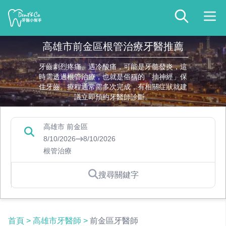
高雄市前金區根管治療牙醫推薦
牙齒劇烈疼痛、遇冷酸痛，可能是牙髓發炎，這
時需透過根管治療，也就是俗稱的「抽神經」保
住牙齒。療程通常需多次完成，有相關症狀就建
議立即預約牙醫師診斷。
高雄市 前金區
8/10/2026
8/10/2026
根管治療
搜尋關鍵字
首頁
>
高雄市牙醫師
>
前金區牙醫師