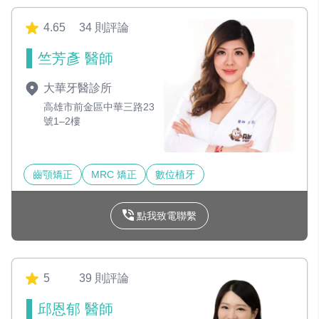
4.65
34 則評論
竺芳彥 醫師
大華牙醫診所
高雄市前金區中華三路23
號1–2樓
齒顎矯正
MRC 矯正
數位植牙
點我致電聯繫
5
39 則評論
邱恩郁 醫師