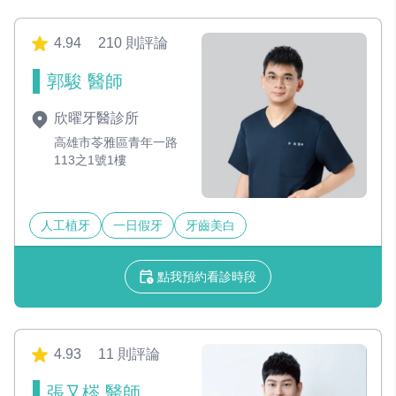
4.94
210 則評論
郭駿 醫師
欣曜牙醫診所
高雄市苓雅區青年一路
113之1號1樓
人工植牙
一日假牙
牙齒美白
點我預約看診時段
4.93
11 則評論
張又梣 醫師