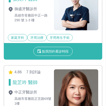
御盛牙醫診所
高雄市苓雅區中正一路
290 號 1-3 樓
家庭牙科
牙周治療
牙周再生手術
點我預約看診時段
4.86
7 則評論
龍芷吟 醫師
中正牙醫診所
高雄市苓雅區正言路69號
1樓