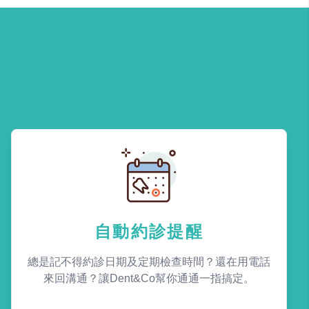
自動約診提醒
總是記不得約診日期及定期檢查時間？還在用電話
來回溝通？讓Dent&Co幫你通通一指搞定。