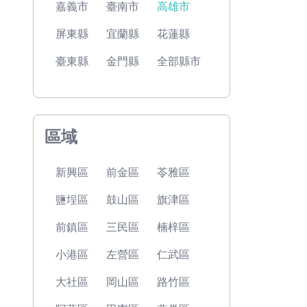
嘉義市
臺南市
高雄市
屏東縣
宜蘭縣
花蓮縣
臺東縣
金門縣
全部縣市
區域
新興區
前金區
苓雅區
鹽埕區
鼓山區
旗津區
前鎮區
三民區
楠梓區
小港區
左營區
仁武區
大社區
岡山區
路竹區