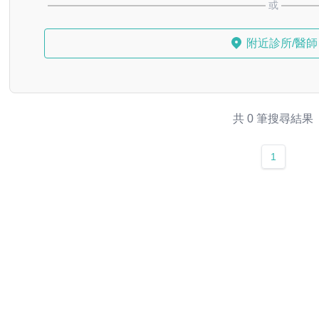
或
附近診所/醫師
共 0 筆搜尋結果
1