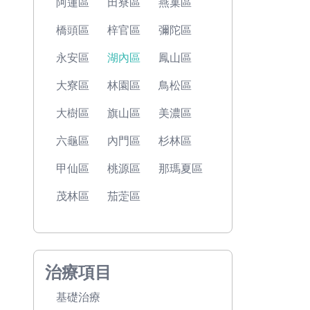
阿蓮區
田寮區
燕巢區
橋頭區
梓官區
彌陀區
永安區
湖內區
鳳山區
大寮區
林園區
鳥松區
大樹區
旗山區
美濃區
六龜區
內門區
杉林區
甲仙區
桃源區
那瑪夏區
茂林區
茄萣區
治療項目
基礎治療