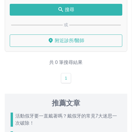
搜尋
或
附近診所/醫師
共 0 筆搜尋結果
1
推薦文章
活動假牙要一直戴著嗎？戴假牙的常見7大迷思一
次破除！