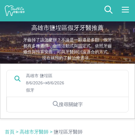
高雄市鹽埕區假牙牙醫推薦
牙齒掉了該怎麼辦？不論是一顆還是多顆，假牙
都有多種選擇，包括活動式與固定式。依照牙齒
條件與預算安排，可與牙醫師討論適合的方式。
現在就預約了解治療選項。
高雄市 鹽埕區
8/6/2026
8/6/2026
假牙
搜尋關鍵字
首頁
>
高雄市牙醫師
>
鹽埕區牙醫師