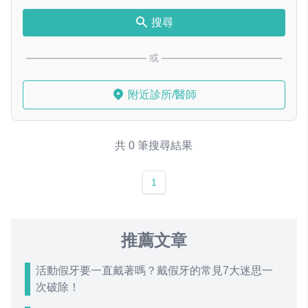
搜尋
或
附近診所/醫師
共 0 筆搜尋結果
1
推薦文章
活動假牙要一直戴著嗎？戴假牙的常見7大迷思一
次破除！