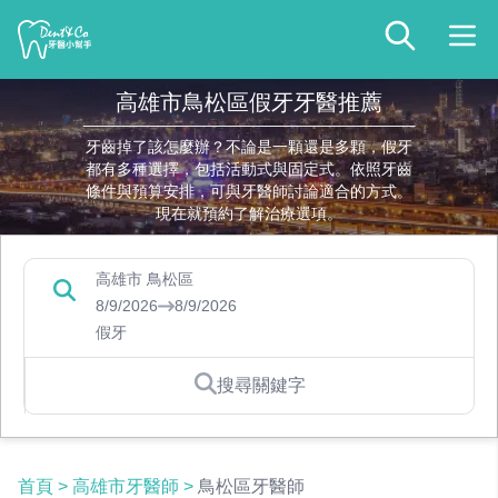
高雄市鳥松區假牙牙醫推薦
牙齒掉了該怎麼辦？不論是一顆還是多顆，假牙
都有多種選擇，包括活動式與固定式。依照牙齒
條件與預算安排，可與牙醫師討論適合的方式。
現在就預約了解治療選項。
高雄市 鳥松區
8/9/2026
8/9/2026
假牙
搜尋關鍵字
首頁
>
高雄市牙醫師
>
鳥松區牙醫師