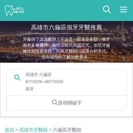
高雄市六龜區假牙牙醫推薦
牙齒掉了該怎麼辦？不論是一顆還是多顆，假牙
都有多種選擇，包括活動式與固定式。依照牙齒
條件與預算安排，可與牙醫師討論適合的方式。
現在就預約了解治療選項。
高雄市 六龜區
8/7/2026
8/7/2026
假牙
搜尋關鍵字
首頁
>
高雄市牙醫師
>
六龜區牙醫師