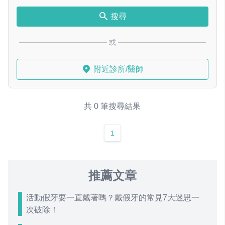
搜尋
或
附近診所/醫師
共 0 筆搜尋結果
1
推薦文章
活動假牙要一直戴著嗎？戴假牙的常見7大迷思一
次破除！