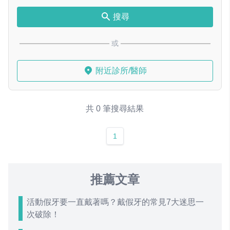
搜尋
或
附近診所/醫師
共 0 筆搜尋結果
1
推薦文章
活動假牙要一直戴著嗎？戴假牙的常見7大迷思一
次破除！