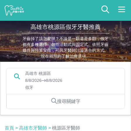
高雄市桃源區假牙牙醫推薦
牙齒掉了該怎麼辦？不論是一顆還是多顆，假牙
都有多種選擇，包括活動式與固定式。依照牙齒
條件與預算安排，可與牙醫師討論適合的方式。
現在就預約了解治療選項。
高雄市 桃源區
8/8/2026
8/8/2026
假牙
搜尋關鍵字
首頁
>
高雄市牙醫師
>
桃源區牙醫師